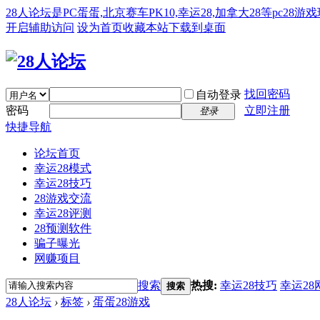
28人论坛是PC蛋蛋,北京赛车PK10,幸运28,加拿大28等pc28
开启辅助访问
设为首页
收藏本站
下载到桌面
找回密码
自动登录
密码
立即注册
登录
快捷导航
论坛首页
幸运28模式
幸运28技巧
28游戏交流
幸运28评测
28预测软件
骗子曝光
网赚项目
搜索
热搜:
幸运28技巧
幸运28
搜索
28人论坛
›
标签
›
蛋蛋28游戏