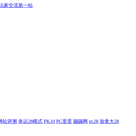
游戏玩家交流第一站
网站评测
幸运28模式
PK10
PC蛋蛋
蹦蹦网
pc28
加拿大28